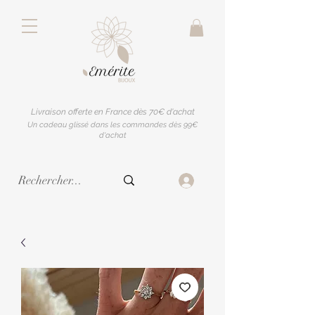
Livraison offerte en France dès 70€ d'achat
Un cadeau glissé dans les commandes dès 99€
d'achat