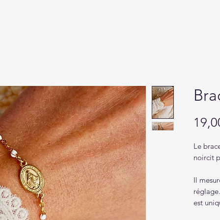
Bra
19,0
Le brace
noircit 
Il mesu
réglage.
est uni