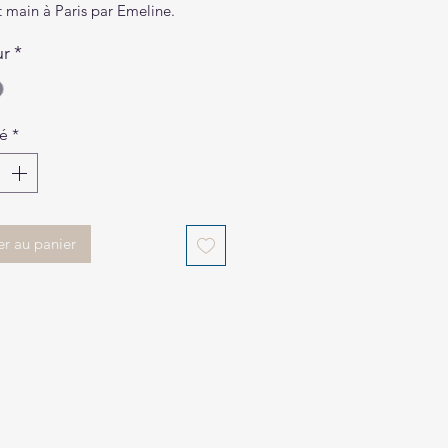
ait main à Paris par Emeline.
ur
*
té
*
er au panier