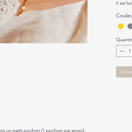
Il est f
Coule
Quanti
Ajout
dans un petit pochon (1 pochon par envoi).