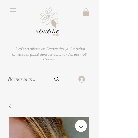
Livraison offerte en France dès 70€ d'achat
Un cadeau glissé dans les commandes dès 99€
d'achat