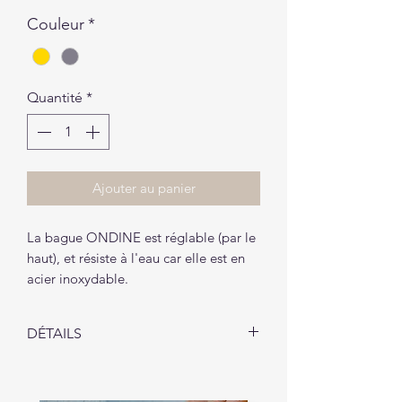
Couleur
*
Quantité
*
Ajouter au panier
La bague ONDINE est réglable (par le
haut), et résiste à l'eau car elle est en
acier inoxydable.
DÉTAILS
La bague ONDINE vous sera livrée
dans un petit pochon (1 pochon par