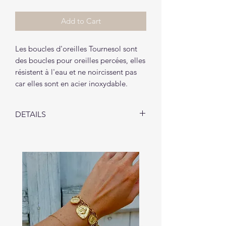
Add to Cart
Les boucles d'oreilles Tournesol sont
des boucles pour oreilles percées, elles
résistent à l'eau et ne noircissent pas
car elles sont en acier inoxydable.
DETAILS
Les boucles d'oreilles Tournesol
vous seront livrées dans un petit
pochon (1 pochon par envoi).
*Pour assurer une longue vie à votre
bijou, consultez nos
conseils
d'entretien
;)