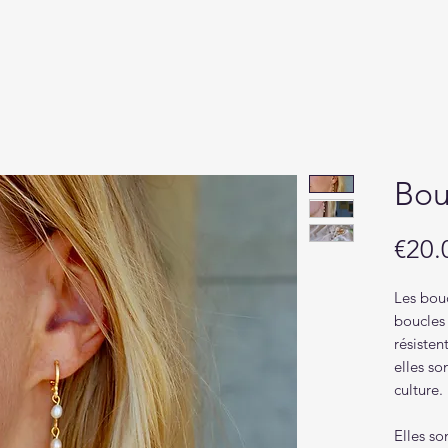
Bou
€20.
Les bouc
boucles 
résisten
elles so
culture.
Elles so