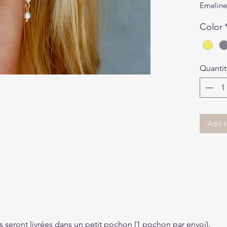
Emeline
Color
Quantit
Add t
s seront livrées dans un petit pochon (1 pochon par envoi).