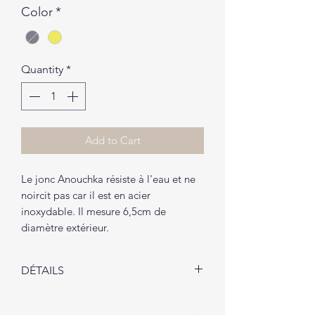
Color
*
Quantity
*
Add to Cart
Le jonc Anouchka résiste à l'eau et ne
noircit pas car il est en acier
inoxydable. Il mesure 6,5cm de
diamètre extérieur.
DÉTAILS
Le jonc Anouchka vous sera livré
dans un petit pochon (1 pochon par