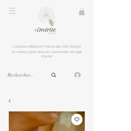
Livraison offerte en France dès 70€ d'achat
Un cadeau glissé dans les commandes dès 99€
d'achat