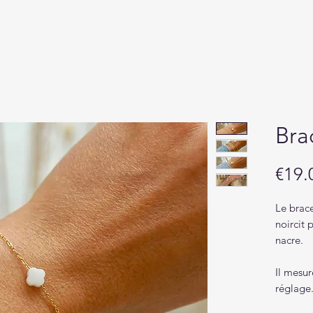
Bra
€19.
Le brace
noircit 
nacre.
Il mesu
réglage