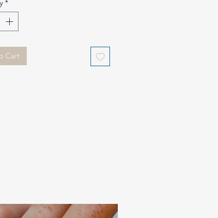
y
*
o Cart