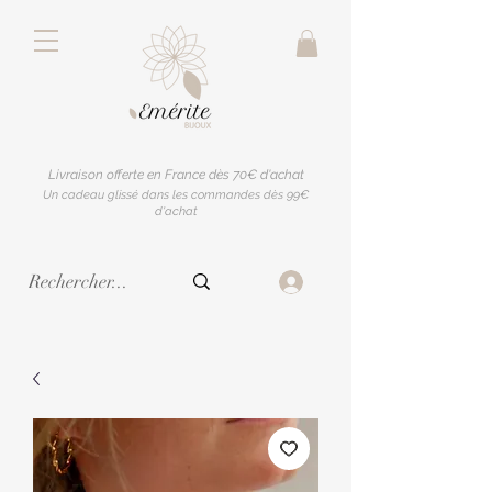
Livraison offerte en France dès 70€ d'achat
Un cadeau glissé dans les commandes dès 99€
d'achat