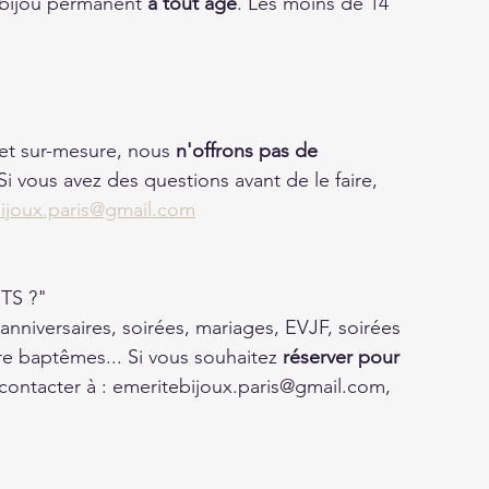
 bijou permanent 
à tout âge
. Les moins de 14 
 
et sur-mesure, nous 
n'offrons pas de 
 Si vous avez des questions avant de le faire, 
ijoux.paris@gmail.com
TS ?"
anniversaires, soirées, mariages, EVJF, soirées 
e baptêmes... Si vous souhaitez 
réserver pour 
 contacter à : emeritebijoux.paris@gmail.com, 