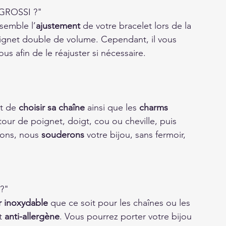
GROSSI ?"
semble l’
ajustement 
de votre bracelet lors de la 
ignet double de volume. Cependant, il vous 
s afin de le réajuster si nécessaire.
t de 
choisir sa chaîne
 ainsi que les 
charms 
tour de poignet, doigt, cou ou cheville, puis 
ons, nous 
souderons 
votre bijou, sans fermoir, 
?"
r inoxydable
 que ce soit pour les chaînes ou les 
t 
anti-allergène
. Vous pourrez porter votre bijou 