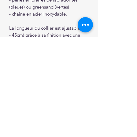
(bleues) ou greensand (vertes)
- chaîne en acier inoxydable.
La longueur du collier est ajustable (40
- 45cm) grâce à sa finition avec une
chaînette d'extension.
>> Retrouvez la signification et les
vertus des pierres ici.
À SAVOIR
Les pierres/perles sont naturelles et
peuvent présenter des variations de
couleur/forme d'un bijou à l'autre.
C'est ce qui garantit leur
authenticité et leur aspect unique.