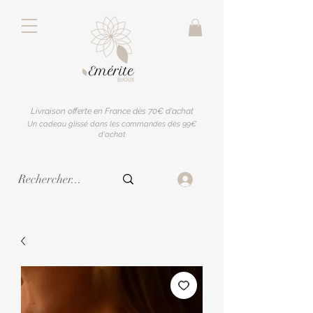
Livraison offerte en France dès 70€ d'achat
Un cadeau glissé dans les commandes dès 99€
d'achat