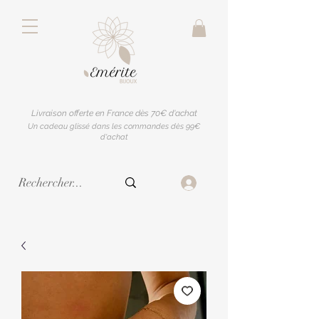
Livraison offerte en France dès 70€ d'achat
Un cadeau glissé dans les commandes dès 99€
d'achat