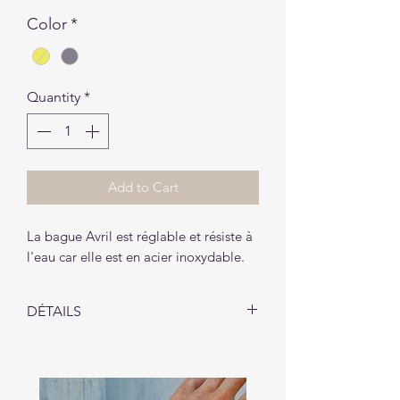
Color
*
Quantity
*
Add to Cart
La bague Avril est réglable et résiste à
l'eau car elle est en acier inoxydable.
DÉTAILS
La bague Avril vous sera livrée dans
un petit pochon (1 pochon par
envoi).