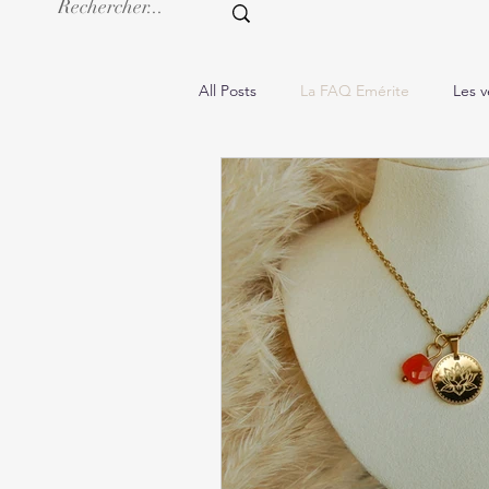
All Posts
La FAQ Emérite
Les v